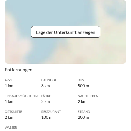
Lage der Unterkunft anzeigen
Entfernungen
ARZT
BAHNHOF
BUS
1 km
3 km
500 m
EINKAUFSMÖGLICHKEIT
FÄHRE
NACHTLEBEN
1 km
2 km
2 km
ORTSMITTE
RESTAURANT
STRAND
2 km
100 m
200 m
WASSER