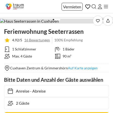
Vermieten
1 / 21
Ferienwohnung Seeterrassen
4.92/5
16 Bewertungen
100% Empfehlung
1 Schlafzimmer
1 Bäder
Max. 4 Gäste
90 m²
Cuxhaven Zentrum & Grimmershörn
Auf Karte anzeigen
Bitte Daten und Anzahl der Gäste auswählen
Anreise
-
Abreise