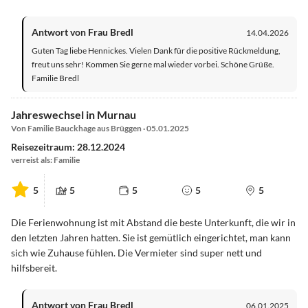
Antwort von Frau Bredl
14.04.2026
Guten Tag liebe Hennickes. Vielen Dank für die positive Rückmeldung,
freut uns sehr! Kommen Sie gerne mal wieder vorbei. Schöne Grüße.
Familie Bredl
Jahreswechsel in Murnau
Von Familie Bauckhage aus Brüggen · 05.01.2025
Reisezeitraum: 28.12.2024
verreist als: Familie
5
5
5
5
5
Die Ferienwohnung ist mit Abstand die beste Unterkunft, die wir in
den letzten Jahren hatten. Sie ist gemütlich eingerichtet, man kann
sich wie Zuhause fühlen. Die Vermieter sind super nett und
hilfsbereit.
Antwort von Frau Bredl
06.01.2025