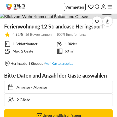
Vermieten
1 / 19
Ferienwohnung 12 Strandoase Heringsdorf
4.92/5
16 Bewertungen
100% Empfehlung
1 Schlafzimmer
1 Bäder
Max. 2 Gäste
60 m²
Heringsdorf (Seebad)
Auf Karte anzeigen
Bitte Daten und Anzahl der Gäste auswählen
Anreise
-
Abreise
Unverbindlich anfragen