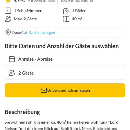
4.94/5
9 Bewertungen
100% Empfehlung
1 Schlafzimmer
1 Bäder
Max. 2 Gäste
40 m²
Döse
Auf Karte anzeigen
Bitte Daten und Anzahl der Gäste auswählen
Anreise
-
Abreise
Unverbindlich anfragen
Beschreibung
Sie wohnen ruhig in einer ca. 40m² hellen Ferienwohnung "Lord 
Nelson "mit direktem Blick auf Schifffahrt, Meer, Blickrichtung 