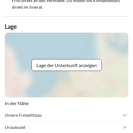
Frist direkt an den Vermieter. Du findest die Kontaktdetails
direkt im Inserat.
Lage
Lage der Unterkunft anzeigen
In der Nähe
Unsere Freizeittipps
•
Angeln
•
Beachvolleyball
Urlaubsziel
•
Drachenfliegen
•
Erlebnisbad