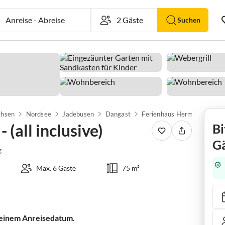
Anreise
-
Abreise
Suchen
chsen
Nordsee
Jadebusen
Dangast
(all inclusive)
Bi
Gä
g
Max. 6 Gäste
75 m²
 deinem Anreisedatum.