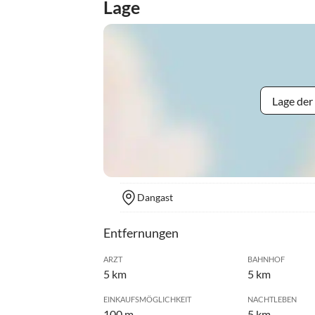
Lage
Lage der
Dangast
Entfernungen
ARZT
BAHNHOF
5 km
5 km
EINKAUFSMÖGLICHKEIT
NACHTLEBEN
100 m
5 km