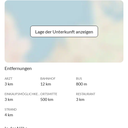
Lage der Unterkunft anzeigen
Entfernungen
ARZT
BAHNHOF
BUS
3 km
12 km
800 m
EINKAUFSMÖGLICHKEIT
ORTSMITTE
RESTAURANT
3 km
500 km
3 km
STRAND
4 km