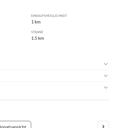
EINKAUFSMÖGLICHKEIT
1 km
STRAND
1.5 km
nisbad
•
Fahrradverleih
rundfahrt
•
Hallenbad
omenade an der Harle, ein vielfältiges gastronomisches
n
•
Kureinrichtung
ad, Junior- und Kinderbecken, Wasserrutsche, Sauna und
c Walking
•
Radfahren/ Cycling
trand und Spielplätze, ein riesiges Veranstaltungsprogramm
albäder
•
Vögel beobachten
bote, das Deutsche Sielhafenmuseum, einen Raddampfer für
•
Wattwandern
z viel Meer.
onatsansicht