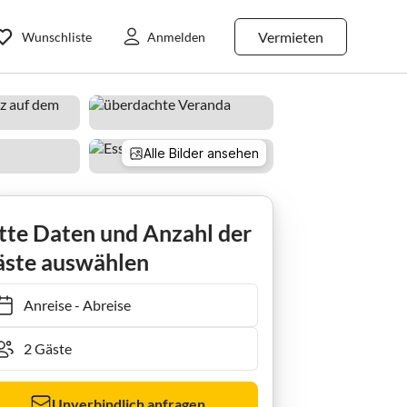
Vermieten
Wunschliste
Anmelden
Alle Bilder ansehen
el
Holiday house Cliner Butze
tte Daten und Anzahl der
ste auswählen
Anreise
-
Abreise
Unverbindlich anfragen