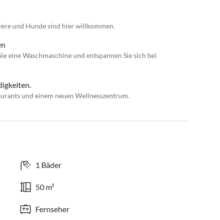
tiere und Hunde sind hier willkommen.
en
ie eine Waschmaschine und entspannen Sie sich bei
igkeiten.
taurants und einem neuen Wellnesszentrum.
1 Bäder
50 m²
Fernseher