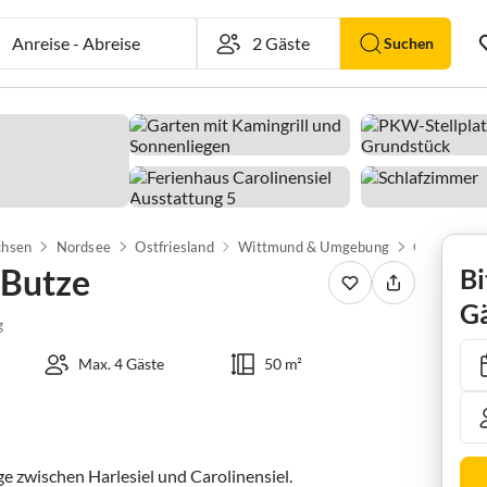
Anreise
-
Abreise
Suchen
chsen
Nordsee
Ostfriesland
Wittmund & Umgebung
Carolinensi
 Butze
Bi
Gä
g
Max. 4 Gäste
50 m²
ge zwischen Harlesiel und Carolinensiel.
