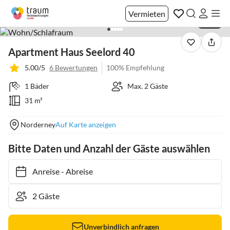
Vermieten
1 / 20
Apartment Haus Seelord 40
5.00/5
6 Bewertungen
100% Empfehlung
1 Bäder
Max. 2 Gäste
31 m²
Norderney
Auf Karte anzeigen
Bitte Daten und Anzahl der Gäste auswählen
Anreise
-
Abreise
Unverbindlich anfragen