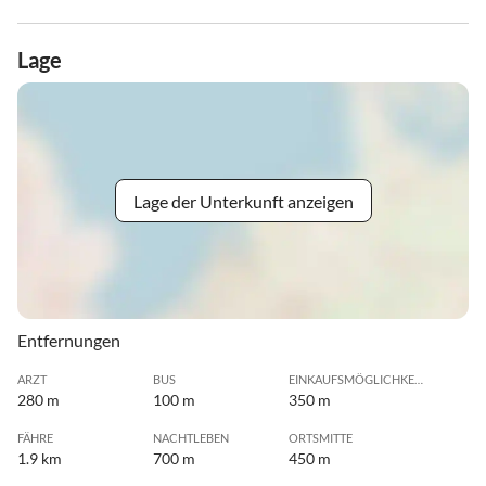
Lage
Lage der Unterkunft anzeigen
Entfernungen
ARZT
BUS
EINKAUFSMÖGLICHKEIT
280 m
100 m
350 m
FÄHRE
NACHTLEBEN
ORTSMITTE
1.9 km
700 m
450 m