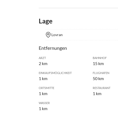
Lage
Lovran
Entfernungen
ARZT
BAHNHOF
2 km
15 km
EINKAUFSMÖGLICHKEIT
FLUGHAFEN
1 km
50 km
ORTSMITTE
RESTAURANT
1 km
1 km
WASSER
1 km