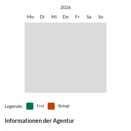
Hafen und der Bodden sind ebenfalls nur wenige Gehminuten
•
Rudern
•
Schifffahrt/Bootstour
2026
entfernt.
•
Schlittschuhlaufen
•
Schwimmen
Mo
Di
Mi
Do
Fr
Sa
So
•
Segeln
•
Spielplatz
•
Surfen
•
Tennis
•
Tretbootfahren
•
Vögel beobachten
•
Wandern
•
Wassersport
•
Wellness
•
Windsurfen
•
Zelten
Legende
:
Frei
Belegt
Informationen der Agentur