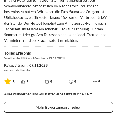
mit viel Potential zum Abschalten vom Alltagsstress. Das
Schwimmbecken befindet sich im Nachbarort und ist dann
kostenlos zu nutzen. Wir haben die Fass-Sauna vor Ort genutzt.
Übliche Saunazeit 3h kosten knapp 15,- , sprich Verbrauch 5 kWh in
der Stunde. Der Hotpot benötigt zum Anheizen ca 4-5 h je nach
Jahreszeit. Insgesamt ein schöner Fleck zur Erholung. Für den
Sommer mit der großen Terrasse sicher auch ideal. Freundliche
Vermieterin und bei Fragen sofort erreichbar.
Tolles Erlebnis
Von Familie LMK aus München · 13.11.2023
Reisezeitraum: 09.11.2023
verreist als: Familie
5
5
5
5
5
Alles wunderbar und wir hatten eine fantastische Zeit!
Mehr Bewertungen anzeigen