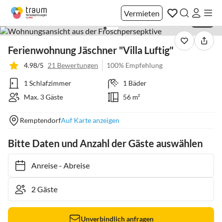
Vermieten
1 / 35
Ferienwohnung Jäschner "Villa Luftig"
4.98/5
21 Bewertungen
100% Empfehlung
1 Schlafzimmer
1 Bäder
Max. 3 Gäste
56 m²
Remptendorf
Auf Karte anzeigen
Bitte Daten und Anzahl der Gäste auswählen
Anreise
-
Abreise
Unverbindlich anfragen