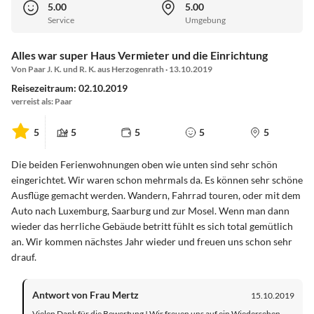
5.00
5.00
Service
Umgebung
Alles war super Haus Vermieter und die Einrichtung
Von Paar J. K. und R. K. aus Herzogenrath · 13.10.2019
Reisezeitraum: 02.10.2019
verreist als: Paar
5
5
5
5
5
Die beiden Ferienwohnungen oben wie unten sind sehr schön
eingerichtet. Wir waren schon mehrmals da. Es können sehr schöne
Ausflüge gemacht werden. Wandern, Fahrrad touren, oder mit dem
Auto nach Luxemburg, Saarburg und zur Mosel. Wenn man dann
wieder das herrliche Gebäude betritt fühlt es sich total gemütlich
an. Wir kommen nächstes Jahr wieder und freuen uns schon sehr
drauf.
Antwort von Frau Mertz
15.10.2019
Vielen Dank für die Bewertung ! Wir freuen uns auf ein Wiedersehen