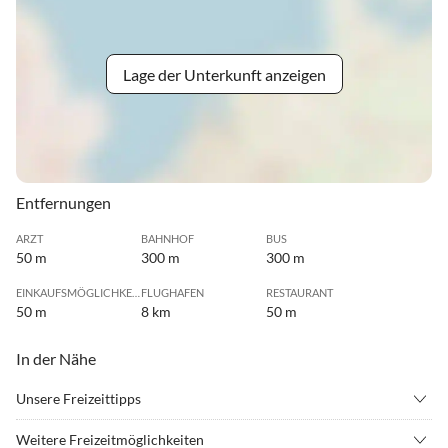
Lage der Unterkunft anzeigen
Entfernungen
ARZT
BAHNHOF
BUS
50 m
300 m
300 m
EINKAUFSMÖGLICHKEIT
FLUGHAFEN
RESTAURANT
50 m
8 km
50 m
In der Nähe
Unsere Freizeittipps
•
Angeln
•
Erlebnisbad
Weitere Freizeitmöglichkeiten