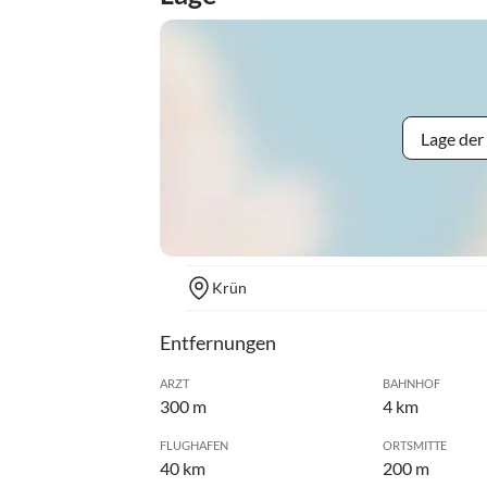
Lage der
Krün
Entfernungen
ARZT
BAHNHOF
300 m
4 km
FLUGHAFEN
ORTSMITTE
40 km
200 m