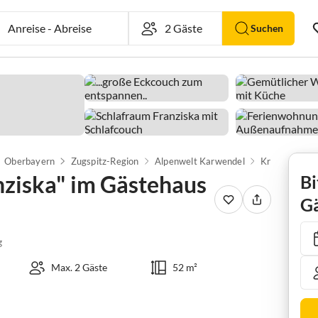
Anreise
-
Abreise
Suchen
Oberbayern
Zugspitz-Region
Alpenwelt Karwendel
Krün
ziska" im Gästehaus
Bi
Gä
g
Max. 2 Gäste
52 m²