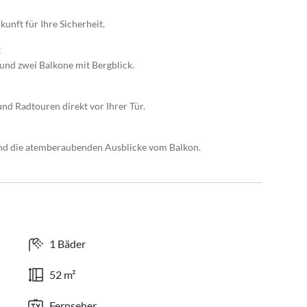
unft für Ihre Sicherheit.
t
und zwei Balkone mit Bergblick.
d Radtouren direkt vor Ihrer Tür.
und die atemberaubenden Ausblicke vom Balkon.
1 Bäder
52 m²
Fernseher