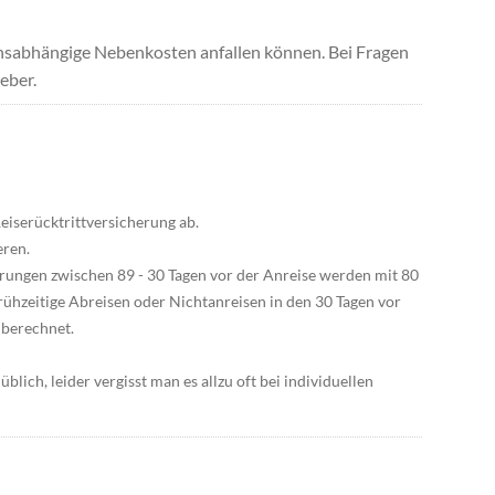
uchsabhängige Nebenkosten anfallen können. Bei Fragen
eber.
Reiserücktrittversicherung ab.
eren.
rungen zwischen 89 - 30 Tagen vor der Anreise werden mit 80
ühzeitige Abreisen oder Nichtanreisen in den 30 Tagen vor
 berechnet.
üblich, leider vergisst man es allzu oft bei individuellen