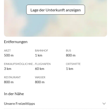
Lage der Unterkunft anzeigen
Entfernungen
ARZT
BAHNHOF
BUS
500 m
1 km
800 m
EINKAUFSMÖGLICHKEIT
FLUGHAFEN
ORTSMITTE
3 km
60 km
1 km
RESTAURANT
WASSER
800 m
800 m
In der Nähe
Unsere Freizeittipps