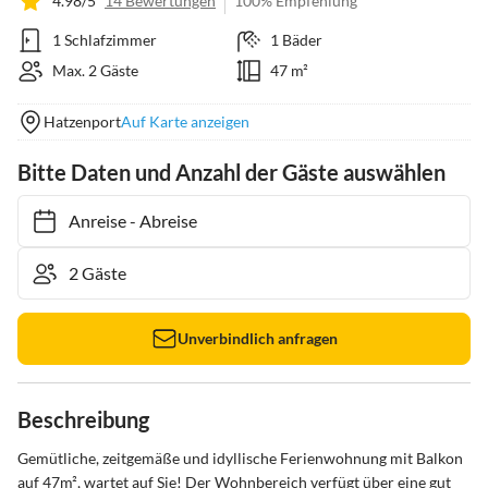
4.98/5
14 Bewertungen
100% Empfehlung
1 Schlafzimmer
1 Bäder
Max. 2 Gäste
47 m²
Hatzenport
Auf Karte anzeigen
Bitte Daten und Anzahl der Gäste auswählen
Anreise
-
Abreise
Unverbindlich anfragen
Beschreibung
Gemütliche, zeitgemäße und idyllische Ferienwohnung mit Balkon 
auf 47m², wartet auf Sie! Der Wohnbereich verfügt über eine gut 