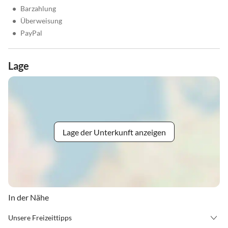
•
Barzahlung
•
Überweisung
•
PayPal
Lage
Lage der Unterkunft anzeigen
In der Nähe
Unsere Freizeittipps