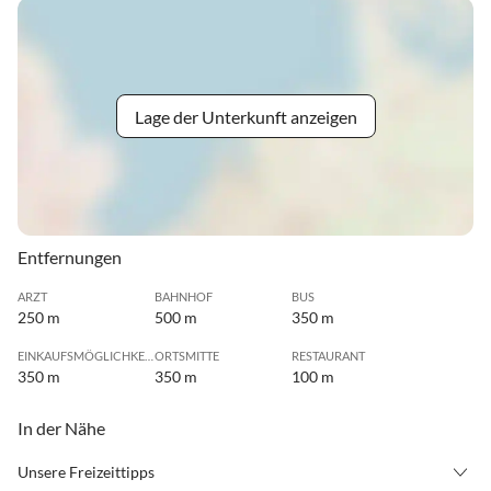
Lage der Unterkunft anzeigen
Entfernungen
ARZT
BAHNHOF
BUS
250 m
500 m
350 m
EINKAUFSMÖGLICHKEIT
ORTSMITTE
RESTAURANT
350 m
350 m
100 m
In der Nähe
Unsere Freizeittipps