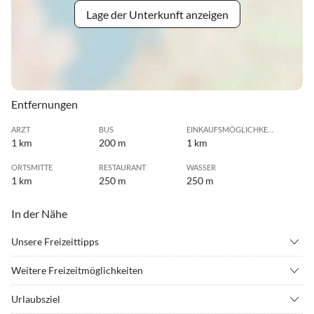
Lage der Unterkunft anzeigen
Entfernungen
ARZT
BUS
EINKAUFSMÖGLICHKEIT
1 km
200 m
1 km
ORTSMITTE
RESTAURANT
WASSER
1 km
250 m
250 m
In der Nähe
Unsere Freizeittipps
•
Angeln
•
Bergsteigen
Weitere Freizeitmöglichkeiten
•
Bergwandern
•
Bowling
Die Schlösser Neuschwanstein und Hohenschwangau sind in
•
Drachenfliegen
•
Fahrradverleih
Urlaubsziel
nächster Nähe.