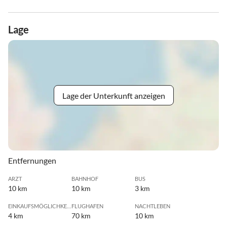
Lage
Lage der Unterkunft anzeigen
Entfernungen
ARZT
BAHNHOF
BUS
10 km
10 km
3 km
EINKAUFSMÖGLICHKEIT
FLUGHAFEN
NACHTLEBEN
4 km
70 km
10 km