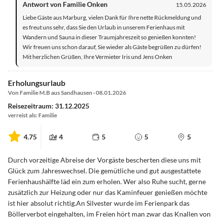
Antwort von Familie Onken
15.05.2026
Liebe Gäste aus Marburg, vielen Dank für Ihre nette Rückmeldung und
es freut uns sehr, dass Sie den Urlaub in unserem Ferienhaus mit
Wandern und Sauna in dieser Traumjahreszeit so genießen konnten!
Wir freuen uns schon darauf, Sie wieder als Gäste begrüßen zu dürfen!
Mit herzlichen Grüßen, Ihre Vermieter Iris und Jens Onken
Erholungsurlaub
Von Familie M.B aus Sandhausen · 08.01.2026
Reisezeitraum: 31.12.2025
verreist als: Familie
4.75
4
5
5
5
Durch vorzeitige Abreise der Vorgäste bescherten diese uns mit
Glück zum Jahreswechsel. Die gemütliche und gut ausgestattete
Ferienhaushälfte läd ein zum erholen. Wer also Ruhe sucht, gerne
zusätzlich zur Heizung oder nur das Kaminfeuer genießen möchte
ist hier absolut richtig.An Silvester wurde im Ferienpark das
Böllerverbot eingehalten, im Freien hört man zwar das Knallen von