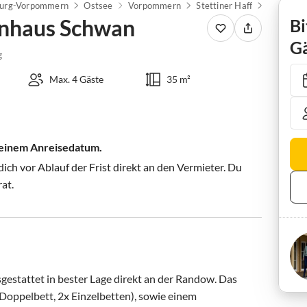
urg-Vorpommern
Ostsee
Vorpommern
Stettiner Haff
Eggesin
enhaus Schwan
Bi
Gä
g
Max. 4 Gäste
35 m²
 deinem Anreisedatum.
ch vor Ablauf der Frist direkt an den Vermieter. Du
rat.
sgestattet in bester Lage direkt an der Randow. Das 
Doppelbett, 2x Einzelbetten), sowie einem 