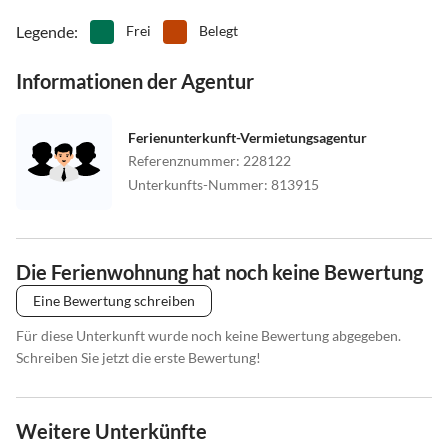
Dagebüll-Mole. Die Ferienwohnung in der Nordseestraße 8a
erreichst Du anschließend in etwa 5 Gehminuten.
Legende
:
Frei
Belegt
Informationen der Agentur
Ferienunterkunft-Vermietungsagentur
Referenznummer
:
228122
Unterkunfts-Nummer
:
813915
Die Ferienwohnung hat noch keine Bewertung
Eine Bewertung schreiben
Für diese Unterkunft wurde noch keine Bewertung abgegeben.
Schreiben Sie jetzt die erste Bewertung!
Weitere Unterkünfte