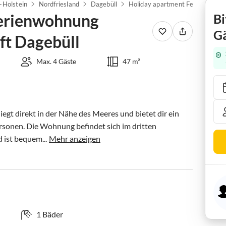
-Holstein
Nordfriesland
Dagebüll
Holiday apartment
Ferienwohnung
Bi
Gä
t Dagebüll
Max. 4 Gäste
47 m²
egt direkt in der Nähe des Meeres und bietet dir ein 
ersonen. Die Wohnung befindet sich im dritten 
ist bequem...
Mehr anzeigen
1 Bäder