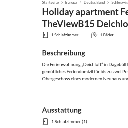
Startseite
Europa
Deutschland
Schleswig
Holiday apartment 
TheViewB15 Deichlof
1 Schlafzimmer
1 Bäder
Beschreibung
Die Ferienwohnung „Deichloft“ in Dagebüll li
gemütliches Feriendomizil für bis zu zwei P
Obergeschoss eines modernen Neubaus und 
Ausstattung
1 Schlafzimmer (1)