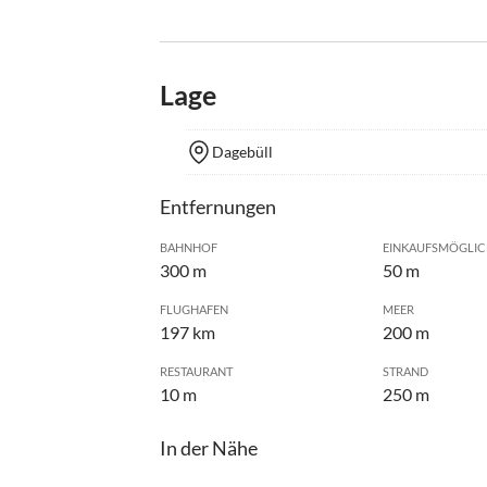
Lage
Dagebüll
Entfernungen
BAHNHOF
EINKAUFSMÖGLIC
300 m
50 m
FLUGHAFEN
MEER
197 km
200 m
RESTAURANT
STRAND
10 m
250 m
In der Nähe