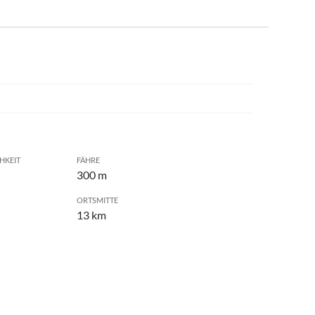
HKEIT
FÄHRE
300 m
ORTSMITTE
13 km