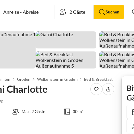
Anreise
-
Abreise
Suchen
omiten
Gröden
Wolkenstein in Gröden
Bed & Breakfast Garni Char
i Charlotte
Bi
Gä
ng
Max. 2 Gäste
30 m²