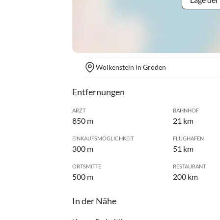
Wolkenstein in Gröden
Entfernungen
ARZT
BAHNHOF
850 m
21 km
EINKAUFSMÖGLICHKEIT
FLUGHAFEN
300 m
51 km
ORTSMITTE
RESTAURANT
500 m
200 km
In der Nähe