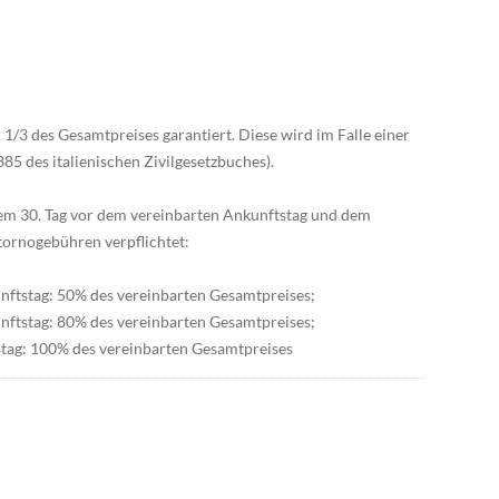
1/3 des Gesamtpreises garantiert. Diese wird im Falle einer
385 des italienischen Zivilgesetzbuches).
dem 30. Tag vor dem vereinbarten Ankunftstag und dem
Stornogebühren verpflichtet:
unftstag: 50% des vereinbarten Gesamtpreises;
unftstag: 80% des vereinbarten Gesamtpreises;
stag: 100% des vereinbarten Gesamtpreises