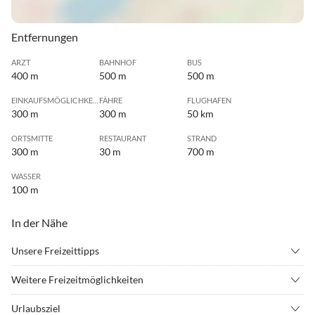
Entfernungen
ARZT
BAHNHOF
BUS
400 m
500 m
500 m
EINKAUFSMÖGLICHKEIT
FÄHRE
FLUGHAFEN
300 m
300 m
50 km
ORTSMITTE
RESTAURANT
STRAND
300 m
30 m
700 m
WASSER
100 m
In der Nähe
Unsere Freizeittipps
•
Angeln
•
Erlebnisbad
Weitere Freizeitmöglichkeiten
•
Fahrradverleih
•
Grillen
In unmittelbarer Nähe finden Sie das Baaber Bollwerk mit der
•
Joggen
•
Kitesurfen
Urlaubsziel