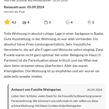
Von Paar Schlüter aus Mittelfranken · 18.09.2024
Reisezeitraum: 05.09.2024
verreist als: Paar
4.5
4
5
4
5
Tolle Wohnung in absolut ruhiger Lage in einer Sackgasse in Baabe.
Gute Ausstattung, in der Wohnung, es war alles vorhanden. Ein
absoliut faires Preis-Leistungsverhältnis. Sehr freundliche
Vermieterin, die auf alle Fragen und Wünsche sofort einging. Zwei
Punkte waren nicht ganz optimal: bei voller Belegung im Haus (3
Parteien) ist die Parksituation etwas kritisch und das Wlan war
dann beim streamen etwas überfordert. Aber das waren
Kleinigkeiten. Die Wohnung ist zu empfehlen und wir würen sie
jederzeitz woeder mieten.
Antwort von Familie Weingarten
20.09.2024
Lieber Herr Schlüter, vielen Dank für die freundliche Bewertung unserer
Ferienwohnung. Wir kümmern uns mehrmals im Jahr selbst um diese
schöne Wohnung. Mit lieben Grüßen Antje Weingarten