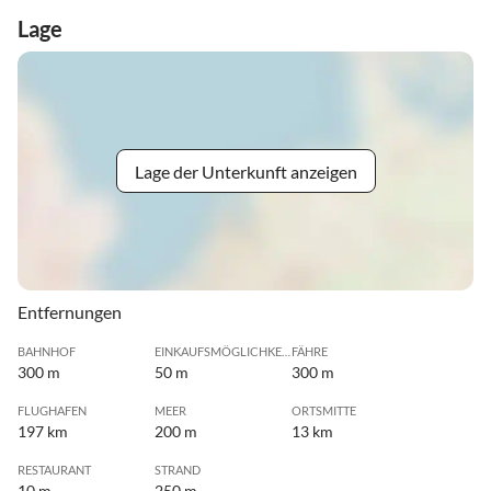
Lage
Lage der Unterkunft anzeigen
Entfernungen
BAHNHOF
EINKAUFSMÖGLICHKEIT
FÄHRE
300 m
50 m
300 m
FLUGHAFEN
MEER
ORTSMITTE
197 km
200 m
13 km
RESTAURANT
STRAND
10 m
250 m