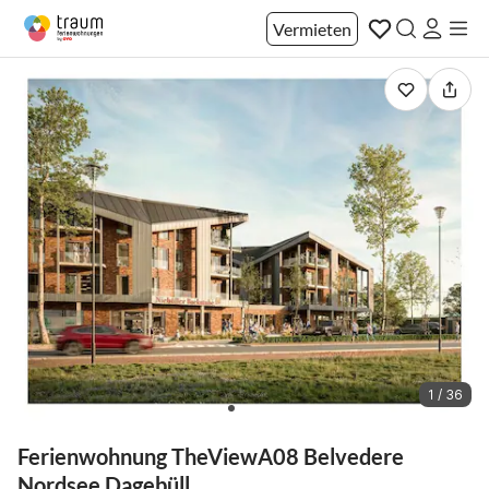
Vermieten
1 / 36
Ferienwohnung TheViewA08 Belvedere
Nordsee Dagebüll