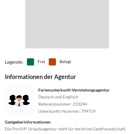
um die bezaubernden Strände der Inseln zu erkunden oder einfach
nur die frische Nordseeluft zu genießen.
Legende
:
Frei
Belegt
Informationen der Agentur
Ferienunterkunft-Vermietungsagentur
Deutsch und Englisch
Referenznummer
:
233244
Unterkunfts-Nummer
:
799719
Gastgeberinformationen
Die Port54° Urlaubsagentur steht für herzliche Gastfreundschaft,