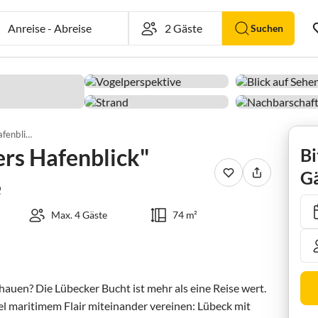
Anreise
-
Abreise
Suchen
Ferienwohnung "Peters Hafenblick" Baltique Travemünde
rs Hafenblick"
Bi
Gä
e
Max. 4 Gäste
74 m²
hauen? Die Lübecker Bucht ist mehr als eine Reise wert. 
viel maritimem Flair miteinander vereinen: Lübeck mit 