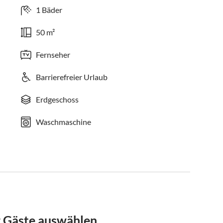
1 Bäder
50 m²
Fernseher
Barrierefreier Urlaub
Erdgeschoss
Waschmaschine
r Gäste auswählen