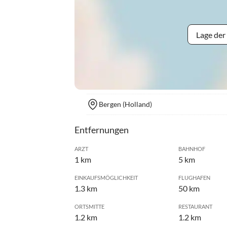
Lage der
Bergen (Holland)
Entfernungen
ARZT
BAHNHOF
1 km
5 km
EINKAUFSMÖGLICHKEIT
FLUGHAFEN
1.3 km
50 km
ORTSMITTE
RESTAURANT
1.2 km
1.2 km