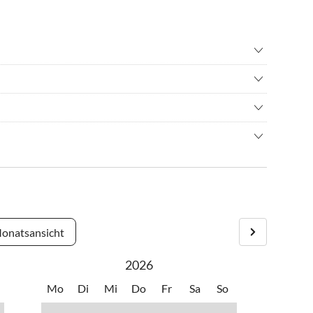
adverleih
•
Golf
n
•
Kino
 ein jährliches Musikfestival (die Holland Music Sessions im
ainbiking
•
Museen
 im Oktober).
n
•
Schwimmen
en aan Zee, Egmond aan Zee und Schoorl aan Zee, alle drei
 beobachten
•
Windsurfen
ee und Bergen an Zee gibt es auch eine Zone, wo FKK-
rt zu den schönsten Hollands. Ein großes Gebiet ist bewaldet.
Alkmaar, nicht sehr weit entfernt von Amsterdam und in
er natürlichen Umgebung, die schöne Dünen und der
le der Inspiration für Künstler und Schriftsteller. Von
onatsansicht
aum 5 Kilometer.
2026
Mo
Di
Mi
Do
Fr
Sa
So