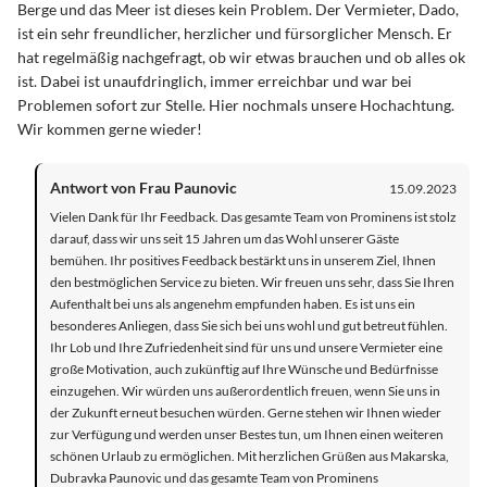
Berge und das Meer ist dieses kein Problem. Der Vermieter, Dado,
ist ein sehr freundlicher, herzlicher und fürsorglicher Mensch. Er
hat regelmäßig nachgefragt, ob wir etwas brauchen und ob alles ok
ist. Dabei ist unaufdringlich, immer erreichbar und war bei
Problemen sofort zur Stelle. Hier nochmals unsere Hochachtung.
Wir kommen gerne wieder!
Antwort von Frau Paunovic
15.09.2023
Vielen Dank für Ihr Feedback. Das gesamte Team von Prominens ist stolz
darauf, dass wir uns seit 15 Jahren um das Wohl unserer Gäste
bemühen. Ihr positives Feedback bestärkt uns in unserem Ziel, Ihnen
den bestmöglichen Service zu bieten. Wir freuen uns sehr, dass Sie Ihren
Aufenthalt bei uns als angenehm empfunden haben. Es ist uns ein
besonderes Anliegen, dass Sie sich bei uns wohl und gut betreut fühlen.
Ihr Lob und Ihre Zufriedenheit sind für uns und unsere Vermieter eine
große Motivation, auch zukünftig auf Ihre Wünsche und Bedürfnisse
einzugehen. Wir würden uns außerordentlich freuen, wenn Sie uns in
der Zukunft erneut besuchen würden. Gerne stehen wir Ihnen wieder
zur Verfügung und werden unser Bestes tun, um Ihnen einen weiteren
schönen Urlaub zu ermöglichen. Mit herzlichen Grüßen aus Makarska,
Dubravka Paunovic und das gesamte Team von Prominens