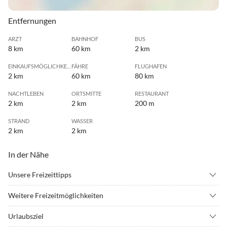
Entfernungen
ARZT
BAHNHOF
BUS
8 km
60 km
2 km
EINKAUFSMÖGLICHKEIT
FÄHRE
FLUGHAFEN
2 km
60 km
80 km
NACHTLEBEN
ORTSMITTE
RESTAURANT
2 km
2 km
200 m
STRAND
WASSER
2 km
2 km
In der Nähe
Unsere Freizeittipps
•
Angeln
•
Bergsteigen
Weitere Freizeitmöglichkeiten
•
Bergwandern
•
Fahrradverleih
Hiermit möchten wir Sie auch darüber informieren, das unsere
•
Grillen
•
Hafenrundfahrt
Urlaubsziel
Agentur auch zusätzliche Dienstleistungen unseren Gästen bietet,