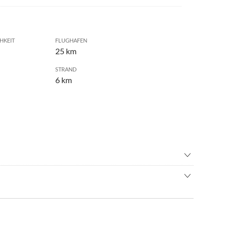
HKEIT
FLUGHAFEN
25 km
STRAND
6 km
liding
•
Spielplatz
•
Tennis
enige Schritte vom Haus entfernt, am anderen Ende des