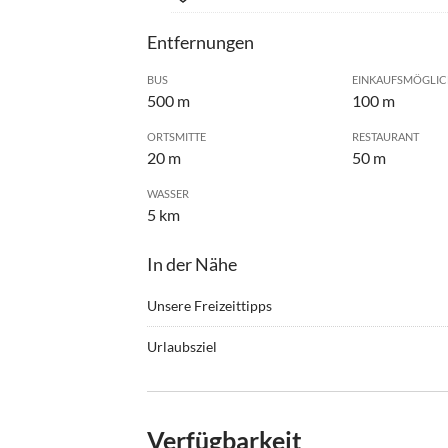
Entfernungen
BUS
EINKAUFSMÖGLIC
500 m
100 m
ORTSMITTE
RESTAURANT
20 m
50 m
WASSER
5 km
In der Nähe
Unsere Freizeittipps
•
Nordic Walking
•
Parag
Urlaubsziel
•
Surfen
Ein schöner privater Garten ist ebenfalls nur w
Innenhofs, verfügbar.
Verfügbarkeit