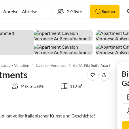
Anreise
-
Abreise
Suchen
dasee - Venetien
Cavaion Veronese
624A Pila Suite Apartments
rtments
Bi
Gä
Max. 2 Gäste
110 m²
Unikat voller italienischer Kunst und Geschichte!
