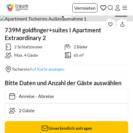
Vermieten
1 / 38
739M goldfinger+suites I Apartment
Extraordinary 2
2 Schlafzimmer
2 Bäder
Max. 4 Gäste
65 m²
Tscherms
Auf Karte anzeigen
Bitte Daten und Anzahl der Gäste auswählen
Anreise
-
Abreise
Unverbindlich anfragen