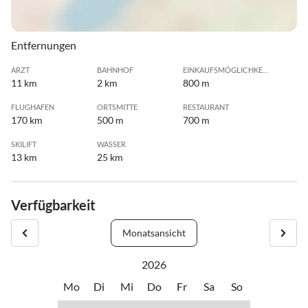
Entfernungen
ARZT
BAHNHOF
EINKAUFSMÖGLICHKEIT
11 km
2 km
800 m
FLUGHAFEN
ORTSMITTE
RESTAURANT
170 km
500 m
700 m
SKILIFT
WASSER
13 km
25 km
Verfügbarkeit
Monatsansicht
2026
Mo
Di
Mi
Do
Fr
Sa
So