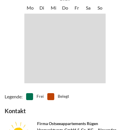
Atmosphäre mit guten Rad- und Wanderwegen, traditionellen
Mo
Di
Mi
Do
Fr
Sa
So
Reetdachhäusern und alten Dorfkirchen. Mit etwas Glück
beobachten Sie Kraniche, Seeadler oder sogar Robben direkt vor
der Küste.
Nach erlebnisreichen Stunden an Land kehren Sie in Ihr
komfortables Hausboot zurück und lassen die Abende mit
einzigartigem Ausblick ausklingen. Probieren Sie auch die
kulinarische Vielfalt der Insel in den umliegenden Restaurants.
Unser besonderer Tipp ist die kleine Weinstube „Wienkist“ in Groß
Zicker. Neben ausgesuchten Weinen erwartet Sie hier auch
frischer, leckerer Flammkuchen.
Legende
:
Frei
Belegt
Kontakt
Firma Ostseeappartements Rügen
Vermarktungs-GmbH & Co. KG. - Alexander