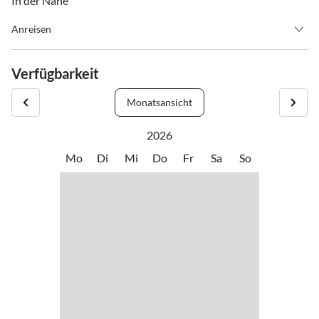
In der Nähe
Anreisen
CheckIn ab:15:00 bis: 19:00 nach vorheriger Absprache
Verfügbarkeit
CheckOut ab:08:00bis:10:00 nach vorheriger Absprache
Monatsansicht
2026
Mo
Di
Mi
Do
Fr
Sa
So