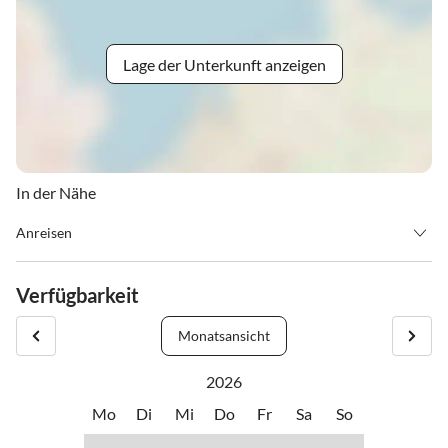
Lage der Unterkunft anzeigen
In der Nähe
Anreisen
Die Anreise ist von 16.00 Uhr bis 22.00 Uhr und die Abreise von
8.00 Uhr bis 11.00 Uhr möglich. Ihre Ansprechpartner vor Ort ist
Verfügbarkeit
die Familie Horn (Tel: +4960639519501 oder +4915161460744).
Bitte nehmen Sie bis spätestens eine Stunde vor Ihrer Ankunft
Monatsansicht
telefonisch Kontakt auf, damit die Schlüsselübergabe terminiert
werden kann.
2026
Mo
Di
Mi
Do
Fr
Sa
So