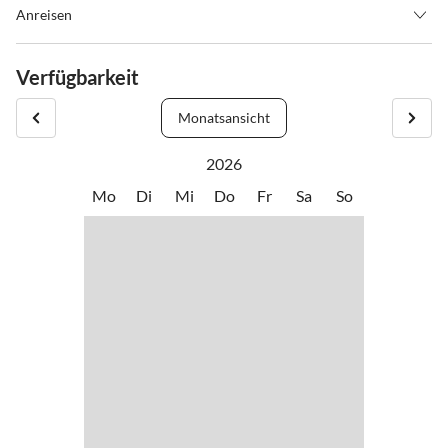
Anreisen
Die Anreise ist von 15.00 Uhr bis 21.00 Uhr und die Abreise von
8.00 Uhr bis 12.00 Uhr möglich. Ihre Ansprechpartner vor Ort sind
Verfügbarkeit
Frau Hemberger und Herr Laetsch (Tel: +49 151 16805851). Bitte
nehmen Sie bis spätestens eine Stunde vor Ihrer Ankunft
Monatsansicht
telefonisch Kontakt auf, damit die Schlüsselübergabe terminiert
werden kann.
2026
Mo
Di
Mi
Do
Fr
Sa
So
Hinweise zur Buchung
Seien Sie willkommen! Unser Wunsch ist es, Ihnen einen
erholsamen und entspannten Aufenthalt zu ermöglichen. Wir
bitten Sie deshalb einige Grundregeln zu beachten:
Die Wohnung ist nicht barrierefrei. Das 250 Jahre alte
Fachwerkhauswurde ab 1992 nach baubiologischen und
denkmalgeschützten Kriterien saniert.
Das Rauchen ist in der Wohnung nicht erlaubt. Der Balkon darf für
Raucher gerne genutzt werden.