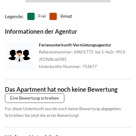
Den entstehenden Müll bitte trennen. Benutzen Sie bitte die
vorgesehenen Behälter.
Legende
:
Frei
Belegt
Die Ferienwohnung eignet sich nicht für Feiern mit einer größeren
Personenzahl. Partys sind nicht gestattet.
Informationen der Agentur
Haustiere sind leider nicht möglich.
Ferienunterkunft-Vermietungsagentur
Referenznummer
:
d4601772-1ec1-4a2c-9f53-
2f29d8ca6585
Unterkunfts-Nummer
:
753677
Das Apartment hat noch keine Bewertung
Eine Bewertung schreiben
Für diese Unterkunft wurde noch keine Bewertung abgegeben.
Schreiben Sie jetzt die erste Bewertung!