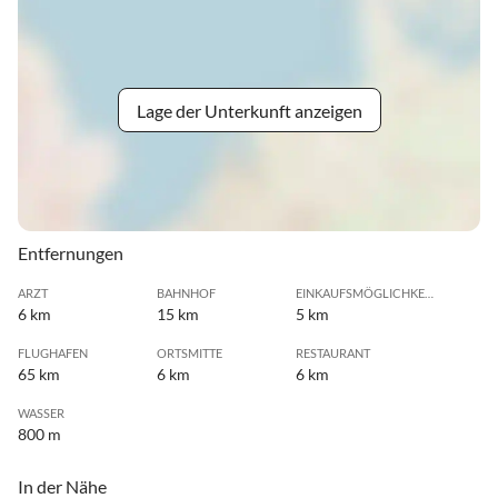
Lage der Unterkunft anzeigen
Entfernungen
ARZT
BAHNHOF
EINKAUFSMÖGLICHKEIT
6 km
15 km
5 km
FLUGHAFEN
ORTSMITTE
RESTAURANT
65 km
6 km
6 km
WASSER
800 m
In der Nähe