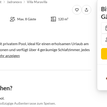
t
Jadranovo
Villa Maravilla
Bi
Gä
Max. 8 Gäste
120 m²
 privatem Pool, ideal für einen erholsamen Urlaub am 
rsonen und verfügt über 4 geräumige Schlafzimmer, jedes 
hr anzeigen
chen?
ol.
großzügige Außenterrasse zum Speisen.