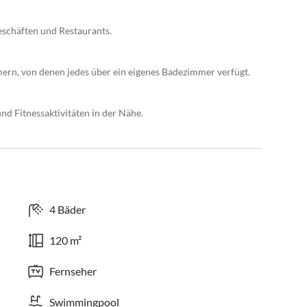
schäften und Restaurants.
immern, von denen jedes über ein eigenes Badezimmer verfügt.
d Fitnessaktivitäten in der Nähe.
4 Bäder
120 m²
Fernseher
Swimmingpool