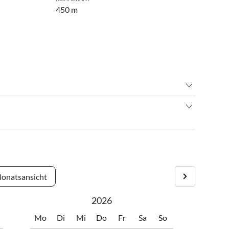
450 m
tball
•
Beachvolleyball
all
•
Grillen
an der Adria in Kroatien, in der Nähe der Stadt Crikvenica. Es
•
Kultur
 Meer und die ruhige Atmosphäre. Jadranovo ist ein idealer Ort
immen
•
Segelfliegen
Trubels großer Touristenorte.
s
•
Tischtennis
boarden
•
Wasserski
•
Wellness
onatsansicht
2026
Mo
Di
Mi
Do
Fr
Sa
So