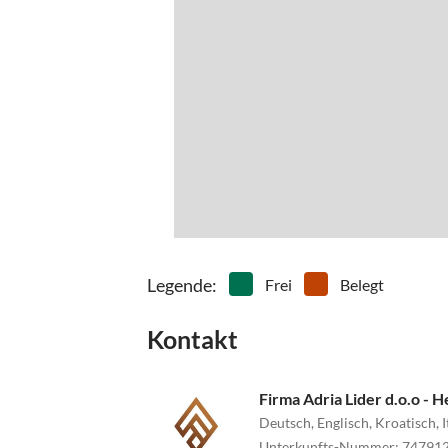
Legende
:
Frei
Belegt
Kontakt
Firma Adria Lider d.o.o -
Deutsch, Englisch, Kroatisch, 
Unterkunfts-Nummer
:
74791