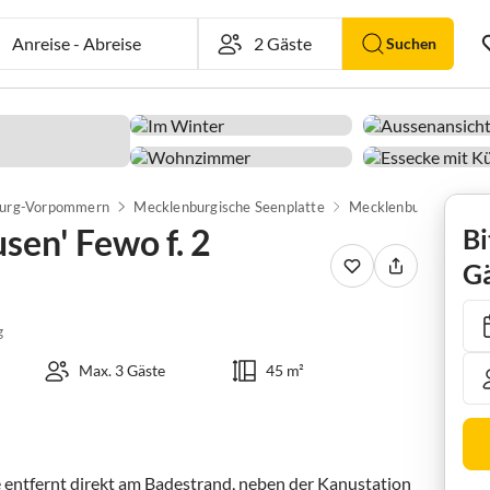
Anreise
-
Abreise
Suchen
urg-Vorpommern
Mecklenburgische Seenplatte
Mecklenburg-Strelitz
sen' Fewo f. 2
Bi
Gä
g
Max. 3 Gäste
45 m²
e entfernt direkt am Badestrand, neben der Kanustation 