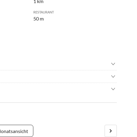
1 km
RESTAURANT
50 m
adverleih
•
Grillen
ahren
•
Minigolf
chen Kleinstadt Mirow. Von hier aus sind Kanu- und
immen
•
Spielplatz
bootfahren
•
Wandern
A19 bis Ausfahrt Röbel / Müritz.
derfreunde. Tagesausflüge nach Berlin, Rostock und Rügen
reichen nach ca. 20 km Mirow. In der Ortsmitte an der
itz und Waren an der Müritz sind in ca. einer halben
ow ab.
 Fahrradverleih, den Anleger der Schifffahrtsgesellschaft,
onatsansicht