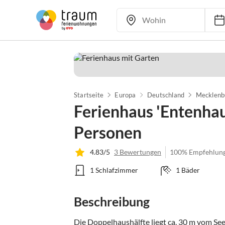
Startseite
Europa
Deutschland
Mecklenb
Ferienhaus 'Entenhau
Personen
4.83/5
3 Bewertungen
100% Empfehlun
1 Schlafzimmer
1 Bäder
Beschreibung
Die Doppelhaushälfte liegt ca. 30 m vom Se