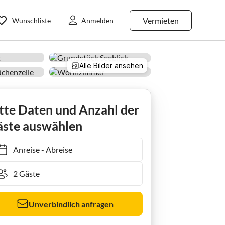
Vermieten
Wunschliste
Anmelden
Alle Bilder ansehen
Mirow
Granzow
Ferienhaus 'Entenhausen' Fewo f. 2 Personen
tte Daten und Anzahl der
ste auswählen
Anreise
-
Abreise
Unverbindlich anfragen