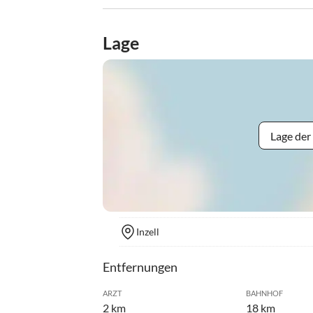
Lage
Lage der
Inzell
Entfernungen
ARZT
BAHNHOF
2 km
18 km