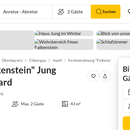
Anreise
-
Abreise
Suchen
Oberbayern
Chiemgau
Inzell
Ferienwohnung "Falkenstein" Jung Hildegard und Bernhard
enstein" Jung
Bi
Gä
ard
ng
Max. 2 Gäste
43 m²