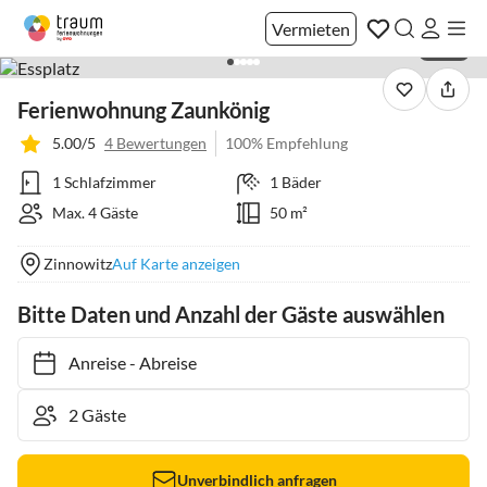
Vermieten
1 / 20
Ferienwohnung Zaunkönig
5.00/5
4 Bewertungen
100% Empfehlung
1 Schlafzimmer
1 Bäder
Max. 4 Gäste
50 m²
Zinnowitz
Auf Karte anzeigen
Bitte Daten und Anzahl der Gäste auswählen
Anreise
-
Abreise
Unverbindlich anfragen