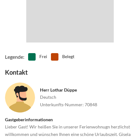
•
Nachtleben
•
Nordic Walking
Brückenöffnungszeiten der Zecheriner Brücke.
•
Paragliding
•
Radfahren/ Cycling
•
Reiten
•
Rudern
•
Schifffahrt/Bootstour
•
Schwimmen
•
Segeln
•
Sehenswürdigkeiten
•
Spielplatz
•
Spielscheune/ Indoorspielplatz
•
Squash
•
Surfen
•
Tanzen
•
Tauchen
Legende
:
Frei
Belegt
•
Tennis
•
Theater
•
Thermalbäder
•
Vögel beobachten
Kontakt
•
Volleyball
•
Wandern
•
Wassersport
•
Wellness
Herr Lothar Düppe
Deutsch
Unterkunfts-Nummer
:
70848
Gastgeberinformationen
Lieber Gast! Wir heißen Sie in unserer Ferienwohnugn herzlichst
willkommen und wünschen Ihnen eine schöne Urlaubszeit. Gisela