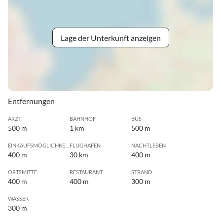
Lage der Unterkunft anzeigen
Entfernungen
ARZT
BAHNHOF
BUS
500 m
1 km
500 m
EINKAUFSMÖGLICHKEIT
FLUGHAFEN
NACHTLEBEN
400 m
30 km
400 m
ORTSMITTE
RESTAURANT
STRAND
400 m
400 m
300 m
WASSER
300 m