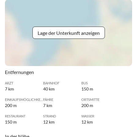
Lage der Unterkunft anzeigen
Entfernungen
ARZT
BAHNHOF
BUS
7 km
40 km
150 m
EINKAUFSMÖGLICHKEIT
FÄHRE
ORTSMITTE
200 m
7 km
200 m
RESTAURANT
STRAND
WASSER
150 m
12 km
12 km
In der Nähe