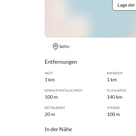
Lage der
Sellin
Entfernungen
ARZT
BAHNHOF
1 km
1 km
EINKAUFSMÖGLICHKEIT
FLUGHAFEN
100 m
140 km
RESTAURANT
STRAND
20 m
100 m
In der Nähe