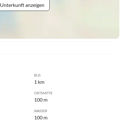
 Unterkunft anzeigen
BUS
1 km
ORTSMITTE
100 m
WASSER
100 m