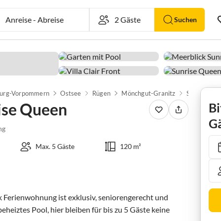
Anreise
-
Abreise
Suchen
urg-Vorpommern
Ostsee
Rügen
Mönchgut-Granitz
Sellin
Fe
ise Queen
Bi
Gä
ng
Max. 5 Gäste
120 m²
k Ferienwohnung ist exklusiv, seniorengerecht und 
eheiztes Pool, hier bleiben für bis zu 5 Gäste keine 