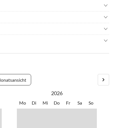
nisbad
•
Fahrradverleih
•
Hallenbad
abwechslungsreichen Urlaub erleben. Rügen ist eines der
•
Nordic Walking
elle ist! Es wird Zeit, dass Sie Rügen einen Besuch abstatten
rn
•
Schifffahrt/Bootstour
des Ostseebades Sellin fertiggestellt worden und besticht
immen
•
Segeln
ühmte Selliner Seebrücke. Der Hauptstrand mit der Seebrücke
latz
•
Surfen
glichkeiten, Restaurants und die wunderschönen Häuser im
 beobachten
•
Wandern
ittelbarer Nachbarschaft und laden zum Bummeln und
ess
•
Windsurfen
gangspunkt um die Insel per Fahrrad ode
onatsansicht
2026
Mo
Di
Mi
Do
Fr
Sa
So