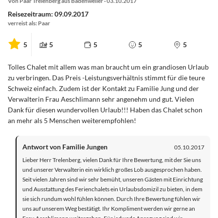
Von Paar Trelenberg aus Badenweiler · 03.10.2017
Reisezeitraum: 09.09.2017
verreist als: Paar
5
5
5
5
5
Tolles Chalet mit allem was man braucht um ein grandiosen Urlaub
zu verbringen. Das Preis -Leistungsverhältnis stimmt für die teure
Schweiz einfach. Zudem ist der Kontakt zu Familie Jung und der
Verwalterin Frau Aeschlimann sehr angenehm und gut. Vielen
Dank für diesen wundervollen Urlaub!!! Haben das Chalet schon
an mehr als 5 Menschen weiterempfohlen!
Antwort von Familie Jungen
05.10.2017
Lieber Herr Trelenberg, vielen Dank für Ihre Bewertung, mit der Sie uns
und unserer Verwalterin ein wirklich großes Lob ausgesprochen haben.
Seit vielen Jahren sind wir sehr bemüht, unseren Gästen mit Einrichtung
und Ausstattung des Ferienchalets ein Urlaubsdomizil zu bieten, in dem
sie sich rundum wohl fühlen können. Durch Ihre Bewertung fühlen wir
uns auf unserem Weg bestätigt. Ihr Kompliment werden wir gerne an