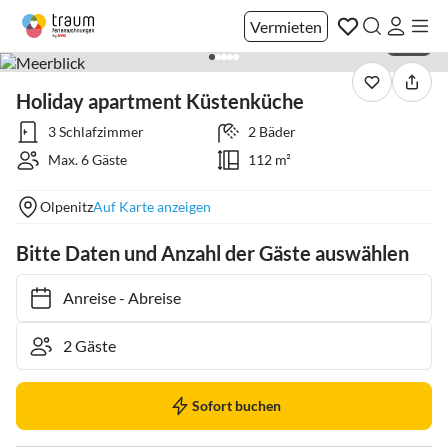
Vermieten
1 / 57
Holiday apartment Küstenküche
3 Schlafzimmer
2 Bäder
Max. 6 Gäste
112 m²
Olpenitz
Auf Karte anzeigen
Bitte Daten und Anzahl der Gäste auswählen
Anreise
-
Abreise
Sofort buchen