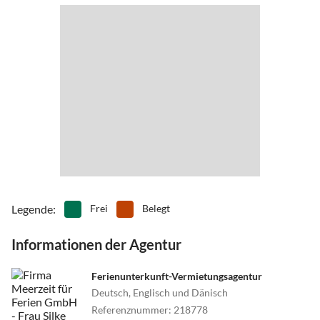
überqueren, links nach Ellenberg abbiegen und die 1. rechts auf die
Ostseestraße abbiegen, die zum Ostseeresort Olpenitz führt.
Legende
:
Frei
Belegt
Informationen der Agentur
Ferienunterkunft-Vermietungsagentur
Deutsch, Englisch und Dänisch
Referenznummer
:
218778