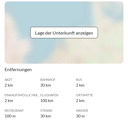
Lage der Unterkunft anzeigen
Entfernungen
ARZT
BAHNHOF
BUS
2 km
30 km
2 km
EINKAUFSMÖGLICHKEIT
FLUGHAFEN
ORTSMITTE
2 km
100 km
2 km
RESTAURANT
STRAND
WASSER
100 m
30 km
30 m