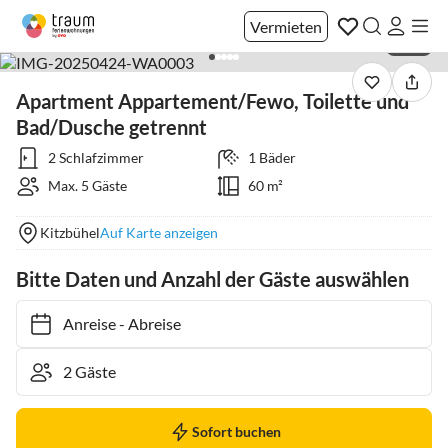
Vermieten
1 / 27
Apartment Appartement/Fewo, Toilette und
Bad/Dusche getrennt
2 Schlafzimmer
1 Bäder
Max. 5 Gäste
60 m²
Kitzbühel
Auf Karte anzeigen
Bitte Daten und Anzahl der Gäste auswählen
Anreise
-
Abreise
Sofort buchen