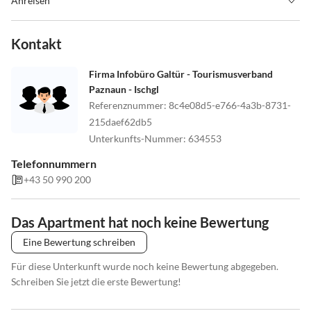
Anreisen
Check-In: 15:00 Uhr/Check-Out: 09:30 Uhr
Gerne können Sie Ihr Gepäck bis zum Bezug des
Kontakt
Zimmers/Appartements deponieren.
Firma Infobüro Galtür - Tourismusverband
Fahren Sie bis zum Ortszentrum von Galtür. Auf der linken Seite
Paznaun - Ischgl
befindet sich eine Bäckerei und eine Raiffeisenbank. Folgen Sie
Referenznummer
:
8c4e08d5-e766-4a3b-8731-
diesem Weg und fahren zwischen Hotel Vaya und Rössle durch. Bei
215daef62db5
der ersten Abzweigung links, Brücke überqueren, zweite
Unterkunfts-Nummer
:
634553
Abzweigung rechts. Folgen Sie dem Straßenverlauf in Richtung
Telefonnummern
Jamtal bis nach ca. 150m auf der linken Seite unser Haus erscheint.
+43 50 990 200
Das Apartment hat noch keine Bewertung
Eine Bewertung schreiben
Für diese Unterkunft wurde noch keine Bewertung abgegeben.
Schreiben Sie jetzt die erste Bewertung!