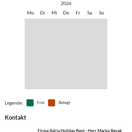
Tagesausflüge zu den Inseln Cres und Rab.
2026
•
Tretbootfahren
•
Volleyball
Mo
Di
Mi
Do
Fr
Sa
So
•
Wandern
•
Wassersport
•
Weinprobe
•
Wellness
•
Windsurfen
Legende
:
Frei
Belegt
Kontakt
Firma Adria Holiday Rent - Herr Marko Bezak