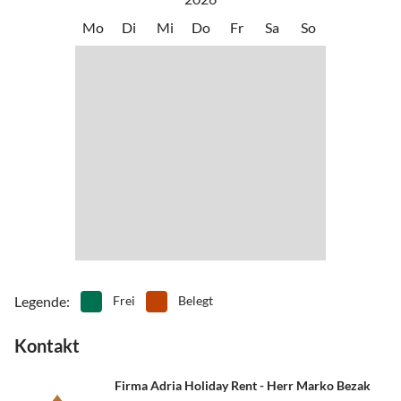
•
Segeln
•
Sehenswürdigkeiten
Mo
Di
Mi
Do
Fr
Sa
So
•
Tennis
•
Tischtennis
•
Tretbootfahren
•
Volleyball
•
Wandern
•
Wassersport
•
Weinprobe
•
Wellness
•
Zelten
Legende
:
Frei
Belegt
Kontakt
Firma Adria Holiday Rent - Herr Marko Bezak