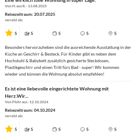
Von H. aus R. · 13.08.2025
Reisezeitraum: 20.07.2025
verreist als:
5
5
5
5
5
Besonders hervorzuheben sind die ausreichende Ausstattung in der
Küche an Geschirr & Besteck. Für Kinder gibt es neben dem
Hochstuhl & Babybett zusätzlich gesicherte Steckdosen,
Plastikgeschirr und einen Tritt fürs Bad - super! Wir kommen
wieder und können die Wohnung absolut empfehlen!
Es ist eine liebevolle eingerichtete Wohnung mit
Herz.Wir...
Von Plohr aus · 12.10.2024
Reisezeitraum: 04.10.2024
verreist als:
5
5
5
5
5