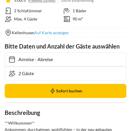
5.00/5
4 Bewertungen
100% Empfehlung
2 Schlafzimmer
1 Bäder
Max. 4 Gäste
90 m²
Kellenhusen
Auf Karte anzeigen
Bitte Daten und Anzahl der Gäste auswählen
Anreise
-
Abreise
Sofort buchen
Beschreibung
**Willkommen**

Ankommen, durchatmen, wohlfühlen – in der neu gebauten 